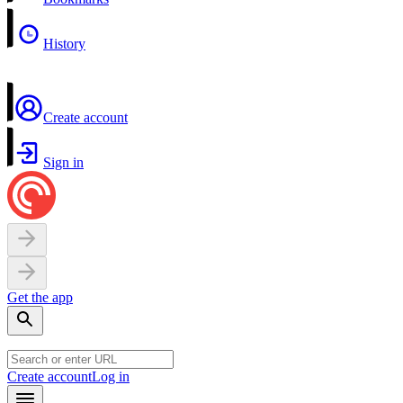
History
Create account
Sign in
Get the app
Create account
Log in