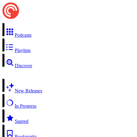
Podcasts
Playlists
Discover
New Releases
In Progress
Starred
Bookmarks