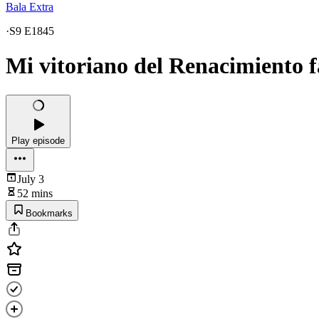
Bala Extra
·
S9 E1845
Mi vitoriano del Renacimiento f
Play episode
July 3
52 mins
Bookmarks