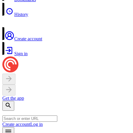
History
Create account
Sign in
Get the app
Create account
Log in