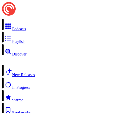
Podcasts
Playlists
Discover
New Releases
In Progress
Starred
Bookmarks