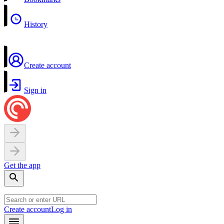
History
Create account
Sign in
Get the app
Create account
Log in