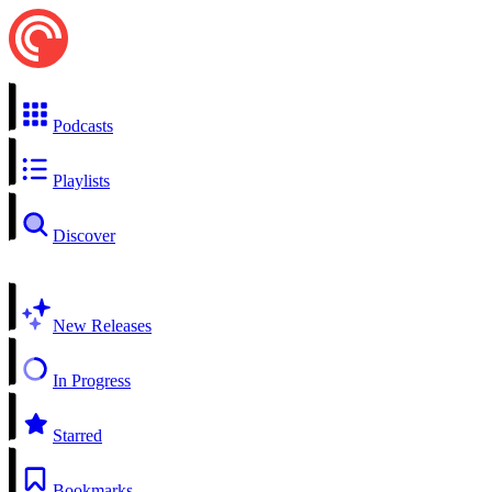
Podcasts
Playlists
Discover
New Releases
In Progress
Starred
Bookmarks