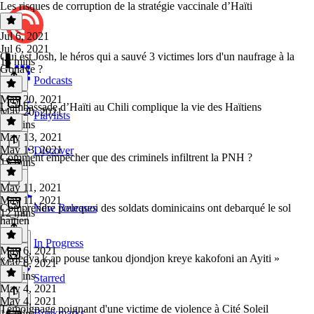
Les risques de corruption de la stratégie vaccinale d’Haïti
Jul 6, 2021
Jul 6, 2021
Qui est Josh, le héros qui a sauvé 3 victimes lors d'un naufrage à la
18 mins
Gonave ?
Podcasts
May 20, 2021
L’ambassade d’Haïti au Chili complique la vie des Haïtiens
May 20, 2021
Playlists
10 mins
May 13, 2021
May 13, 2021
Discover
Comment empêcher que des criminels infiltrent la PNH ?
15 mins
May 11, 2021
May 11, 2021
Comprendre pourquoi des soldats dominicains ont debarqué le sol
New Releases
12 mins
haïtien
In Progress
May 6, 2021
« Medya k ap pouse tankou djondjon kreye kakofoni an Ayiti »
May 6, 2021
17 mins
Starred
May 4, 2021
May 4, 2021
Témoignage poignant d'une victime de violence à Cité Soleil
Bookmarks
16 mins