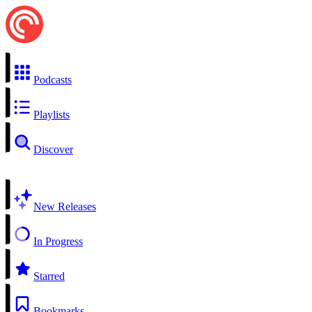
Podcasts
Playlists
Discover
New Releases
In Progress
Starred
Bookmarks