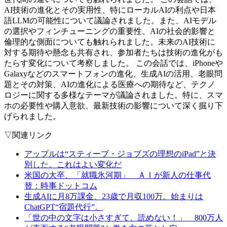
AI技術の進化とその実用性、特にローカルAIの利点や日本
語LLMの可能性について議論されました。また、AIモデル
の選択やフィンチューニングの重要性、AIの社会的影響と
倫理的な側面についても触れられました。未来のAI技術に
対する期待や懸念も共有され、参加者たちは技術の進化がも
たらす変化について考察しました。 この会話では、iPhoneや
Galaxyなどのスマートフォンの進化、生成AIの活用、老眼問
題とその対策、AIの進化による医療への期待など、テクノ
ロジーに関する多様なテーマが議論されました。特に、スマ
ホの必要性や購入意欲、最新技術の影響について深く掘り下
げられました。
▽関連リンク
アップルは“スティーブ・ジョブズの理想のiPad”と決
別した。これはよい変化だ
米国の大卒、「就職氷河期」 ＡＩが新人の仕事代
替：時事ドットコム
生成AIに月8万課金、23歳で月収100万。始まりは
ChatGPT“宿題代行”。
「世の中の文字は小さすぎて、読めない！」 800万人