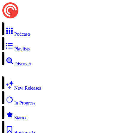
Podcasts
Playlists
Discover
New Releases
In Progress
Starred
Bookmarks