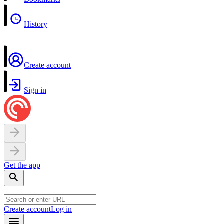
History
Create account
Sign in
Get the app
Create account
Log in