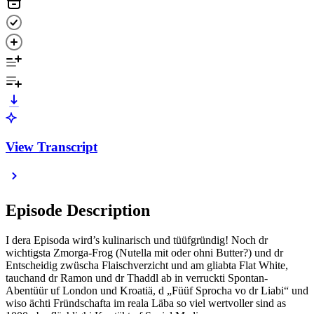
View Transcript
Episode Description
I dera Episoda wird’s kulinarisch und tüüfgründig! Noch dr
wichtigsta Zmorga-Frog (Nutella mit oder ohni Butter?) und dr
Entscheidig zwüscha Flaischverzicht und am gliabta Flat White,
tauchand dr Ramon und dr Thaddl ab in verruckti Spontan-
Abentüür uf London und Kroatiä, d „Füüf Sprocha vo dr Liabi“ und
wiso ächti Fründschafta im reala Läba so viel wertvoller sind as