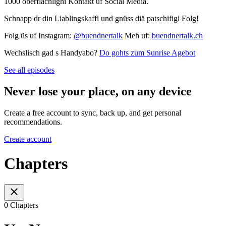
1000 oberflächlighi Kontäkt uf Social Media.
Schnapp dr din Liablingskaffi und gnüss diä patschifigi Folg!
Folg üs uf Instagram:
@buendnertalk
Meh uf:
buendnertalk.ch
Wechslisch gad s Handyabo?
Do gohts zum Sunrise Agebot
See all episodes
Never lose your place, on any device
Create a free account to sync, back up, and get personal
recommendations.
Create account
Chapters
0 Chapters