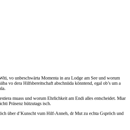
scha Witi, vo unbeschwärta Momenta in ara Lodge am See und worum
iba vo dera Hilfsbereitschaft abschniida könntend, egal ob’s um a
la.
nvestiera muass und worum Ehrlichkeit am Endi alles entscheidet. Miar
chti Präsenz hützutags isch.
Gspröch über d’Kunscht vum Hilf-Anneh, dr Mut zu echta Gspröch und