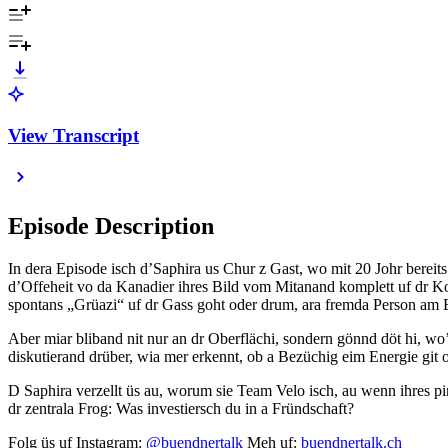
View Transcript
Episode Description
In dera Episode isch d’Saphira us Chur z Gast, wo mit 20 Johr berei
d’Offeheit vo da Kanadier ihres Bild vom Mitanand komplett uf dr Kop
spontans „Grüazi“ uf dr Gass goht oder drum, ara fremda Person am B
Aber miar bliband nit nur an dr Oberflächi, sondern gönnd döt hi, wo’
diskutierand drüber, wia mer erkennt, ob a Bezüchig eim Energie git 
D Saphira verzellt üs au, worum sie Team Velo isch, au wenn ihres p
dr zentrala Frog: Was investiersch du in a Fründschaft?
Folg üs uf Instagram:
@buendnertalk
Meh uf:
buendnertalk.ch