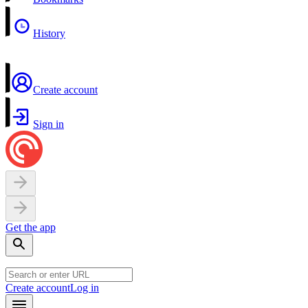
History
Create account
Sign in
Get the app
Create account
Log in