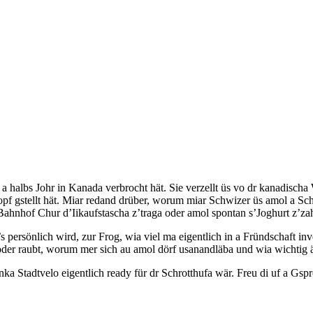
ts a halbs Johr in Kanada verbrocht hät. Sie verzellt üs vo dr kanadi
f gstellt hät. Miar redand drüber, worum miar Schwizer üs amol a Schi
ahnhof Chur d’Iikaufstascha z’traga oder amol spontan s’Joghurt z’zah
s persönlich wird, zur Frog, wia viel ma eigentlich in a Fründschaft i
oder raubt, worum mer sich au amol dörf usanandläba und wia wichtig ä
inka Stadtvelo eigentlich ready für dr Schrotthufa wär. Freu di uf a 