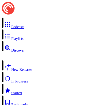
Podcasts
Playlists
Discover
New Releases
In Progress
Starred
Bookmarks