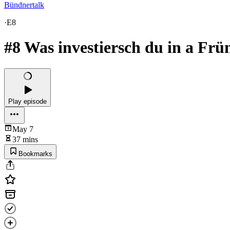
Bündnertalk
·
E8
#8 Was investiersch du in a Frü
Play episode
May 7
37 mins
Bookmarks