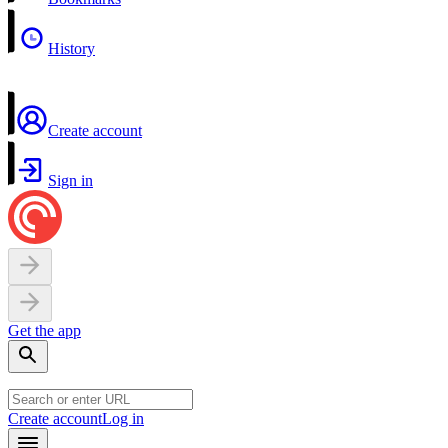
History
Create account
Sign in
Get the app
Create account
Log in