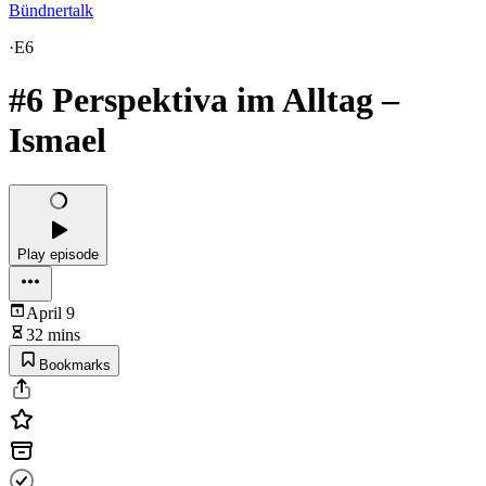
Bündnertalk
·
E6
#6 Perspektiva im Alltag –
Ismael
Play episode
April 9
32 mins
Bookmarks