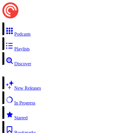
Podcasts
Playlists
Discover
New Releases
In Progress
Starred
Bookmarks