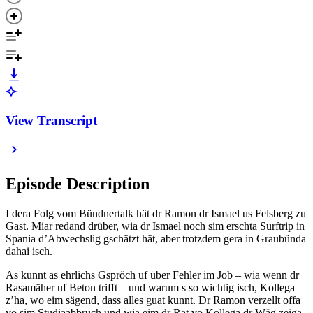
View Transcript
Episode Description
I dera Folg vom Bündnertalk hät dr Ramon dr Ismael us Felsberg zu
Gast. Miar redand drüber, wia dr Ismael noch sim erschta Surftrip in
Spania d’Abwechslig gschätzt hät, aber trotzdem gera in Graubünda
dahai isch.
As kunnt as ehrlichs Gspröch uf über Fehler im Job – wia wenn dr
Rasamäher uf Beton trifft – und warum s so wichtig isch, Kollega
z’ha, wo eim sägend, dass alles guat kunnt. Dr Ramon verzellt offa
vo sim Studiaabbruch und wia eim dr Rat vo Kollega dr Wäg zeiga