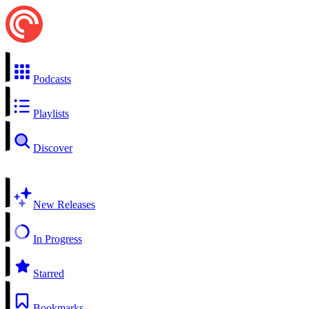
Podcasts
Playlists
Discover
New Releases
In Progress
Starred
Bookmarks