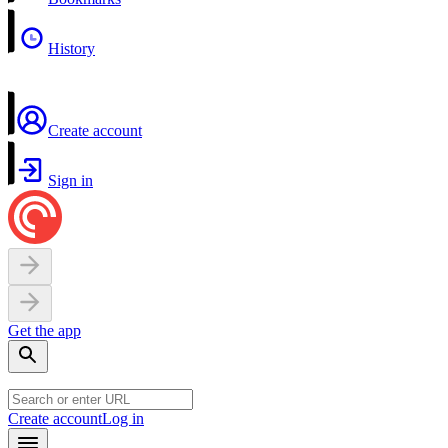
History
Create account
Sign in
Get the app
Create account
Log in