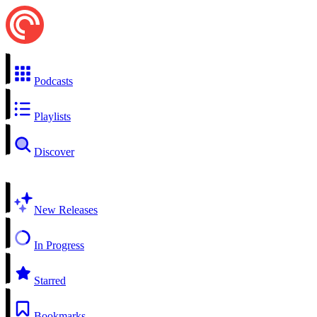
Podcasts
Playlists
Discover
New Releases
In Progress
Starred
Bookmarks