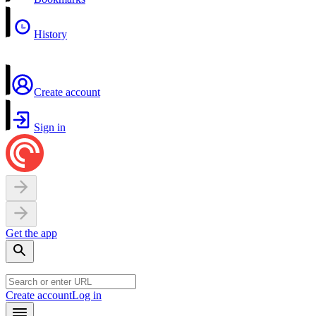
History
Create account
Sign in
Get the app
Create account
Log in