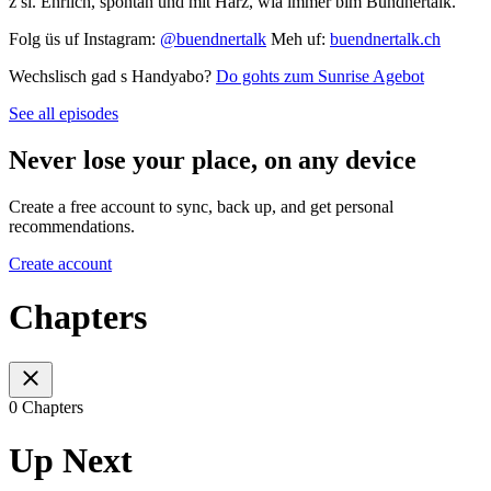
z si. Ehrlich, spontan und mit Härz, wia immer bim Bündnertalk.
Folg üs uf Instagram:
@buendnertalk
Meh uf:
buendnertalk.ch
Wechslisch gad s Handyabo?
Do gohts zum Sunrise Agebot
See all episodes
Never lose your place, on any device
Create a free account to sync, back up, and get personal
recommendations.
Create account
Chapters
0 Chapters
Up Next