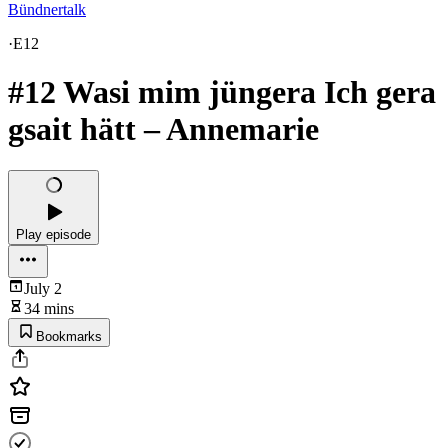
Bündnertalk
·
E12
#12 Wasi mim jüngera Ich gera
gsait hätt – Annemarie
Play episode
July 2
34 mins
Bookmarks