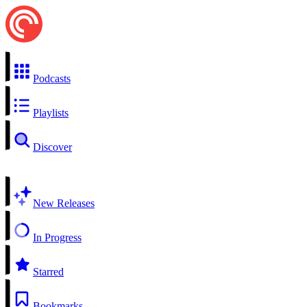
Podcasts
Playlists
Discover
New Releases
In Progress
Starred
Bookmarks