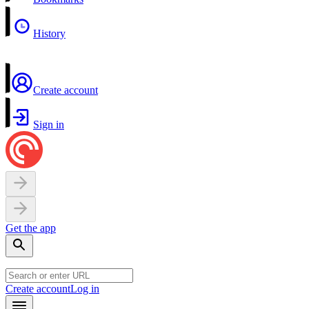
History
Create account
Sign in
Get the app
Create account
Log in