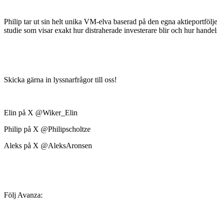
Philip tar ut sin helt unika VM-elva baserad på den egna aktieportfölj
studie som visar exakt hur distraherade investerare blir och hur hande
Skicka gärna in lyssnarfrågor till oss!
Elin på X @Wiker_Elin
Philip på X @Philipscholtze
Aleks på X @AleksAronsen
Följ Avanza: