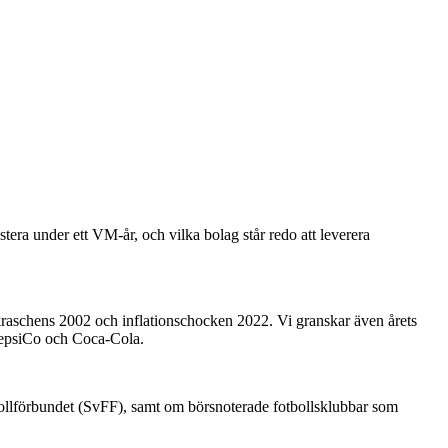
tera under ett VM-år, och vilka bolag står redo att leverera
-kraschens 2002 och inflationschocken 2022. Vi granskar även årets
 PepsiCo och Coca-Cola.
ollförbundet (SvFF), samt om börsnoterade fotbollsklubbar som