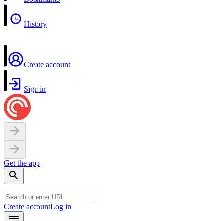
History
Create account
Sign in
Get the app
Create account
Log in