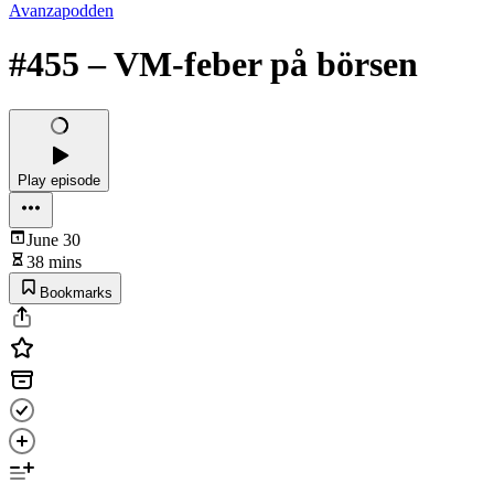
Avanzapodden
#455 – VM-feber på börsen
Play episode
June 30
38 mins
Bookmarks