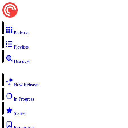
Podcasts
Playlists
Discover
New Releases
In Progress
Starred
Bookmarks