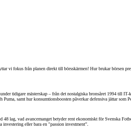
tar vi fokus från planen direkt till börsskärmen! Hur brukar börsen pres
nder tidigare mästerskap – från det nostalgiska bronsåret 1994 till IT
 och Puma, samt hur konsumtionsboosten påverkar defensiva jättar som
d 48 lag, vad avancemanget betyder rent ekonomiskt för Svenska Fotb
 investering eller bara en "passion investment”.