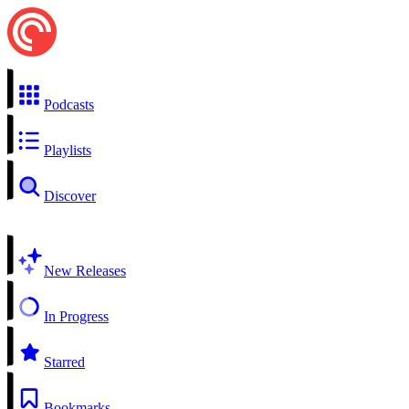
Podcasts
Playlists
Discover
New Releases
In Progress
Starred
Bookmarks