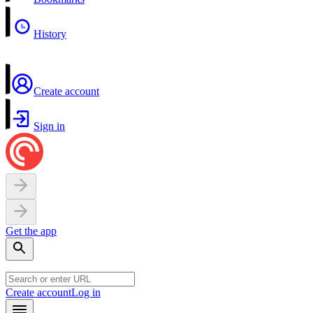
History
Create account
Sign in
Get the app
Create account
Log in