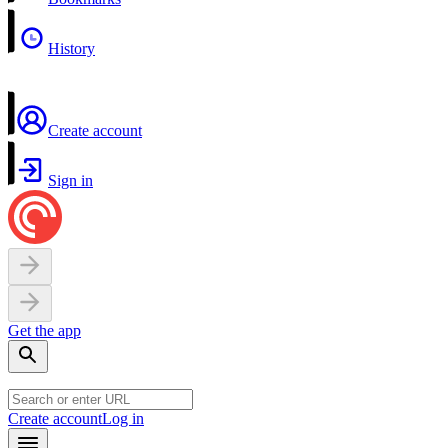
History
Create account
Sign in
Get the app
Create account
Log in