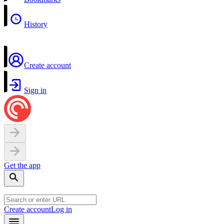
History
Create account
Sign in
Get the app
Create account
Log in