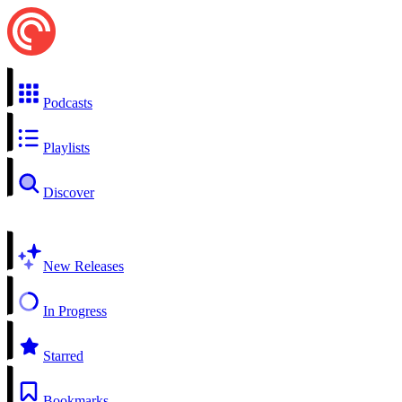
Podcasts
Playlists
Discover
New Releases
In Progress
Starred
Bookmarks