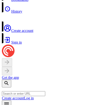
History
Create account
Sign in
Get the app
Create account
Log in