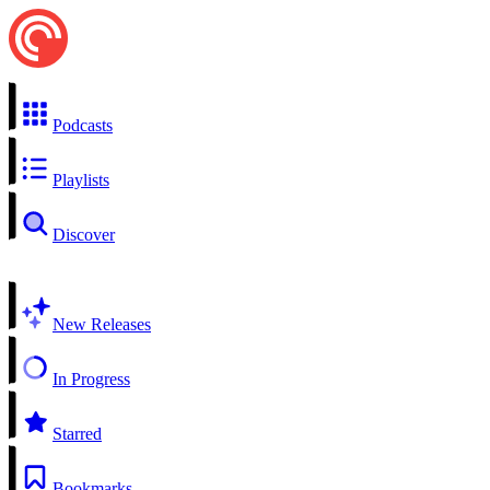
Podcasts
Playlists
Discover
New Releases
In Progress
Starred
Bookmarks