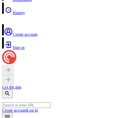
History
Create account
Sign in
Get the app
Create account
Log in