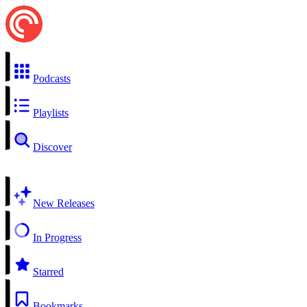
Podcasts
Playlists
Discover
New Releases
In Progress
Starred
Bookmarks