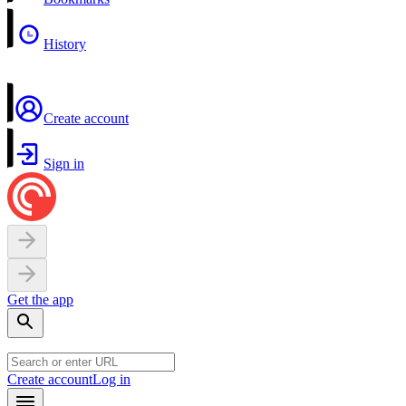
History
Create account
Sign in
Get the app
Create account
Log in