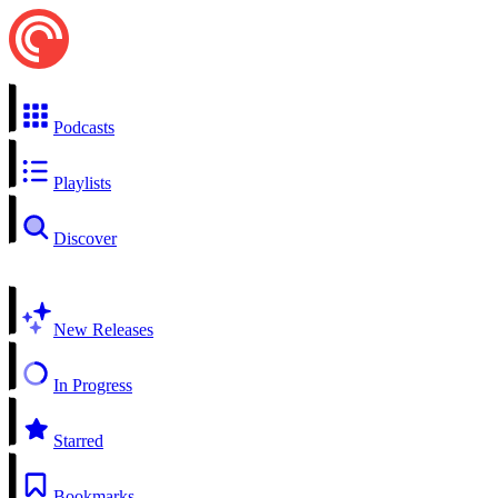
Podcasts
Playlists
Discover
New Releases
In Progress
Starred
Bookmarks