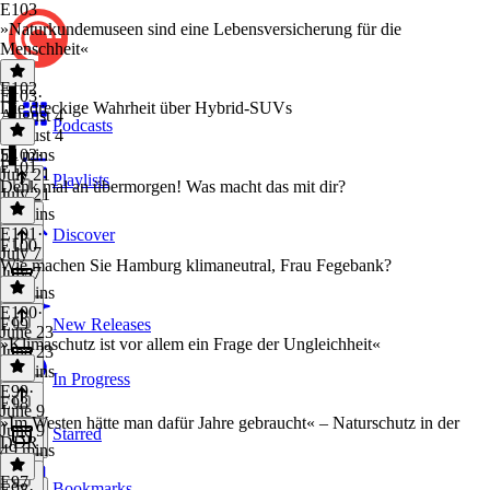
E103
»Naturkundemuseen sind eine Lebensversicherung für die
Menschheit«
E102
E103
·
Die dreckige Wahrheit über Hybrid-SUVs
August 4
Podcasts
August 4
54 mins
E102
·
E101
July 21
Playlists
Denk mal an übermorgen! Was macht das mit dir?
July 21
57 mins
E101
·
Discover
E100
July 7
Wie machen Sie Hamburg klimaneutral, Frau Fegebank?
July 7
50 mins
E100
·
E99
New Releases
June 23
»Klimaschutz ist vor allem ein Frage der Ungleichheit«
June 23
59 mins
In Progress
E99
·
E98
June 9
»Im Westen hätte man dafür Jahre gebraucht« – Naturschutz in der
June 9
Starred
DDR
49 mins
E97
Bookmarks
E98
·