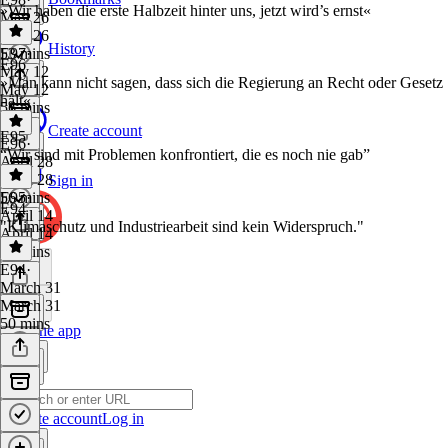
»Wir haben die erste Halbzeit hinter uns, jetzt wird’s ernst«
May 26
May 26
History
53 mins
E97
·
E96
May 12
»Man kann nicht sagen, dass sich die Regierung an Recht oder Gesetz
May 12
hält«
56 mins
Create account
E95
E96
·
“Wir sind mit Problemen konfrontiert, die es noch nie gab”
April 28
April 28
Sign in
56 mins
E95
·
E94
April 14
"Klimaschutz und Industriearbeit sind kein Widerspruch."
April 14
51 mins
E94
·
March 31
March 31
50 mins
Get the app
Create account
Log in