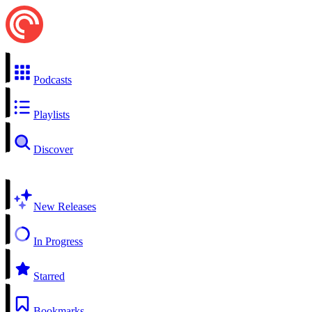
Podcasts
Playlists
Discover
New Releases
In Progress
Starred
Bookmarks