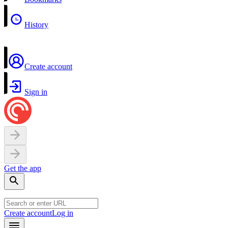
History
Create account
Sign in
Get the app
Create account
Log in