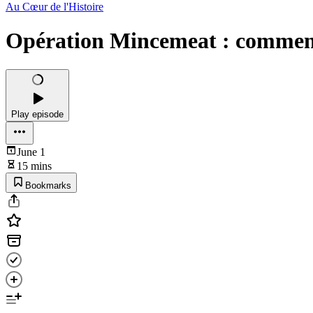
Au Cœur de l'Histoire
Opération Mincemeat : comment l
Play episode
June 1
15 mins
Bookmarks