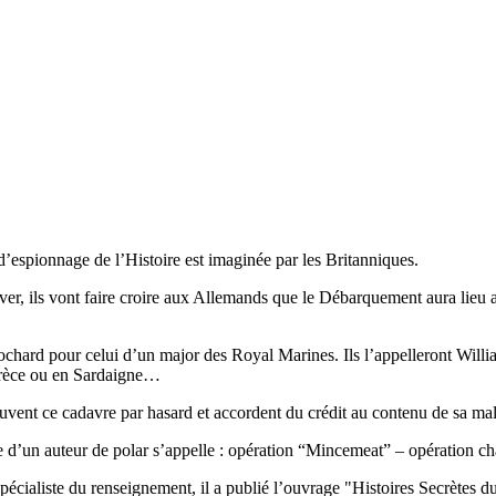
d’espionnage de l’Histoire est imaginée par les Britanniques.
iver, ils vont faire croire aux Allemands que le Débarquement aura lieu a
chard pour celui d’un major des Royal Marines. Ils l’appelleront Willia
Grèce ou en Sardaigne…
rouvent ce cadavre par hasard et accordent du crédit au contenu de sa mall
le d’un auteur de polar s’appelle : opération “Mincemeat” – opération cha
spécialiste du renseignement, il a publié l’ouvrage "Histoires Secrètes