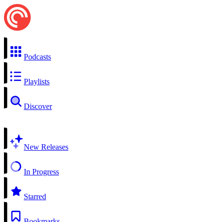
Podcasts
Playlists
Discover
New Releases
In Progress
Starred
Bookmarks