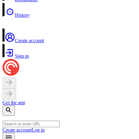
History
Create account
Sign in
Get the app
Create account
Log in