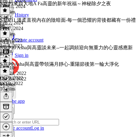
Feb 11, 2024
S4EP1來自大地A Fa高靈的新年祝福～神秘除夕之夜
Feb 11, 2024
44 mins
History
S4 E1
·
S3EP11 溫柔直視內在的陰暗面-每一個恐懼的背後都藏有一份禮
Feb 7, 2024
物
Feb 7, 2024
15 mins
Create account
Jan 8, 2023
S3 E10
Jan 8, 2023
S3EP10 Asha與高靈談未來--一起調頻迎向無重力的心靈感應新
1h 8m
時代
Sign in
S3EP9 Asha與高靈帶領滿月靜心-重陽節後第一輪大淨化
S3 E10
·
Dec 24, 2022
Oct 9, 2022
Dec 24, 2022
Oct 9, 2022
41 mins
10 mins
Get the app
Create account
Log in