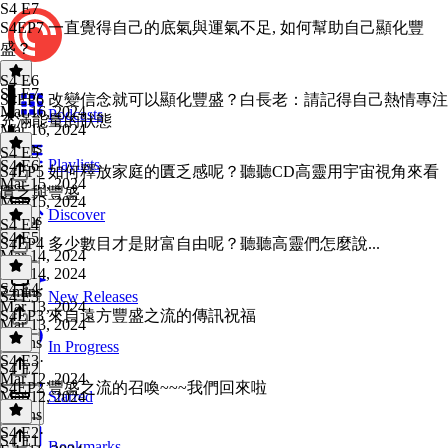
S4 E7
S4EP7 一直覺得自己的底氣與運氣不足, 如何幫助自己顯化豐
盛？
S4 E6
S4 E7
·
S4EP6 改變信念就可以顯化豐盛？白長老：請記得自己熱情專注
Mar 16, 2024
Podcasts
充滿能量的狀態
Mar 16, 2024
6 mins
S4 E5
Playlists
S4 E6
·
S4EP5 如何釋放家庭的匱乏感呢？聽聽CD高靈用宇宙視角來看
Mar 15, 2024
匱乏與豐盛
Mar 15, 2024
Discover
6 mins
S4 E4
S4 E5
·
S4EP4 多少數目才是財富自由呢？聽聽高靈們怎麼說...
Mar 14, 2024
Mar 14, 2024
S4 E4
·
7 mins
S4 E3
New Releases
Mar 13, 2024
S4EP3 來自遠方豐盛之流的傳訊祝福
Mar 13, 2024
4 mins
In Progress
S4 E3
·
S4 E2
Mar 12, 2024
S4EP2 豐盛之流的召喚~~~我們回來啦
Mar 12, 2024
Starred
8 mins
S4 E2
·
S4 E1
Bookmarks