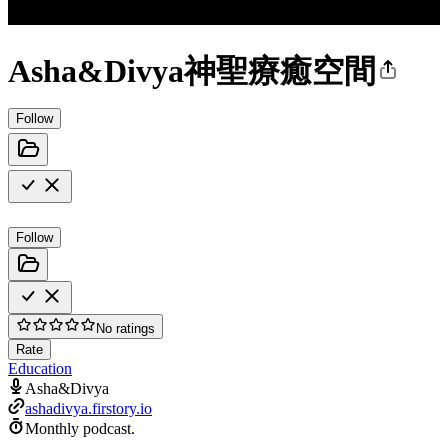
Asha&Divya神聖療癒空間
Follow
Follow
No ratings
Rate
Education
Asha&Divya
ashadivya.firstory.io
Monthly podcast.