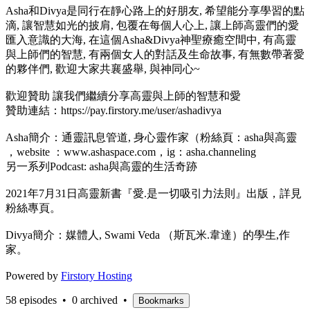
Asha和Divya是同行在靜心路上的好朋友, 希望能分享學習的點
滴, 讓智慧如光的披肩, 包覆在每個人心上, 讓上師高靈們的愛
匯入意識的大海, 在這個Asha&Divya神聖療癒空間中, 有高靈
與上師們的智慧, 有兩個女人的對話及生命故事, 有無數帶著愛
的夥伴們, 歡迎大家共襄盛舉, 與神同心~
歡迎贊助 讓我們繼續分享高靈與上師的智慧和愛
贊助連結：https://pay.firstory.me/user/ashadivya
Asha簡介：通靈訊息管道, 身心靈作家（粉絲頁：asha與高靈
，website ：www.ashaspace.com，ig：asha.channeling
另一系列Podcast: asha與高靈的生活奇跡
2021年7月31日高靈新書『愛.是一切吸引力法則』出版，詳見
粉絲專頁。
Divya簡介：媒體人, Swami Veda （斯瓦米.韋達）的學生,作
家。
Powered by
Firstory Hosting
58 episodes
•
0 archived
•
Bookmarks