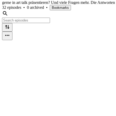
gerne in art talk präsentieren? Und viele Fragen mehr. Die Antworten f
32 episodes
•
0 archived
•
Bookmarks