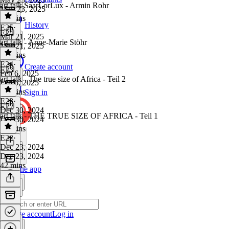
art talk SaarLorLux - Armin Rohr
May 23, 2025
36 mins
History
E25
·
E24
Mar 21, 2025
art talk - Anne-Marie Stöhr
Mar 21, 2025
47 mins
E24
·
Create account
E23
Feb 6, 2025
art talk - The true size of Africa - Teil 2
Feb 6, 2025
26 mins
Sign in
E23
·
E22
Dec 30, 2024
art talk - THE TRUE SIZE OF AFRICA - Teil 1
Dec 30, 2024
27 mins
E22
·
Dec 23, 2024
Dec 23, 2024
42 mins
Get the app
Create account
Log in