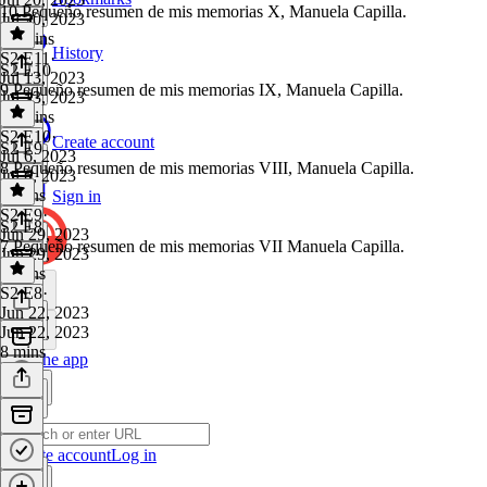
10.Pequeño resumen de mis memorias X, Manuela Capilla.
Jul 20, 2023
10 mins
History
S2 E11
·
S2 E10
Jul 13, 2023
9.Pequeño resumen de mis memorias IX, Manuela Capilla.
Jul 13, 2023
10 mins
S2 E10
·
Create account
S2 E9
Jul 6, 2023
8.Pequeño resumen de mis memorias VIII, Manuela Capilla.
Jul 6, 2023
9 mins
Sign in
S2 E9
·
S2 E8
Jun 29, 2023
7.Pequeño resumen de mis memorias VII Manuela Capilla.
Jun 29, 2023
9 mins
S2 E8
·
Jun 22, 2023
Jun 22, 2023
8 mins
Get the app
Create account
Log in