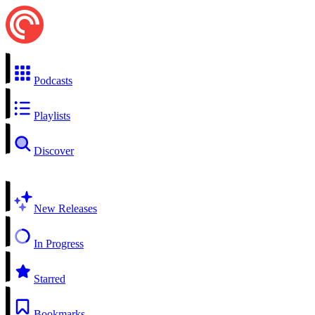
Podcasts
Playlists
Discover
New Releases
In Progress
Starred
Bookmarks