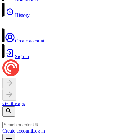
History
Create account
Sign in
Get the app
Create account
Log in