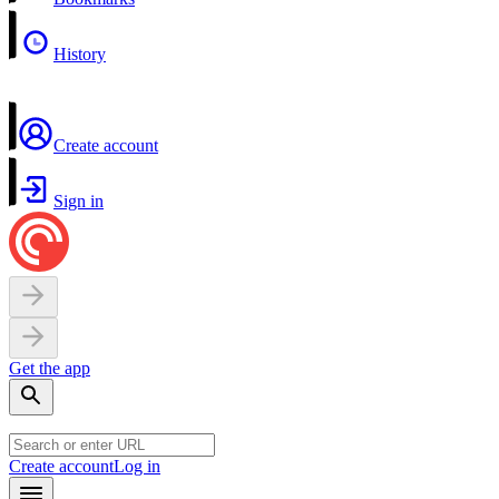
History
Create account
Sign in
Get the app
Create account
Log in