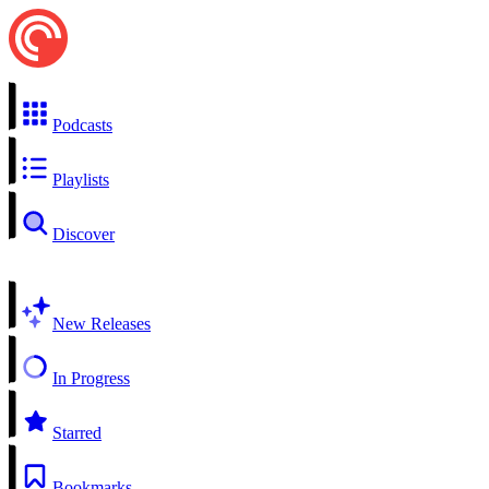
Podcasts
Playlists
Discover
New Releases
In Progress
Starred
Bookmarks