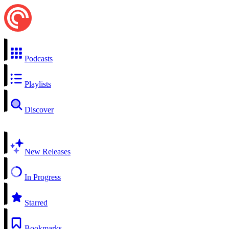
Podcasts
Playlists
Discover
New Releases
In Progress
Starred
Bookmarks