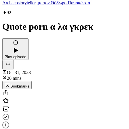
Archaeostoryteller, με τον Θόδωρο Παπακώστα
·
E92
Quote porn α λα γκρεκ
Play episode
Oct 31, 2023
20 mins
Bookmarks