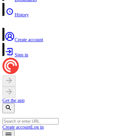
History
Create account
Sign in
Get the app
Create account
Log in