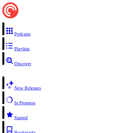
Podcasts
Playlists
Discover
New Releases
In Progress
Starred
Bookmarks