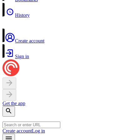
History
Create account
Sign in
Get the app
Create account
Log in