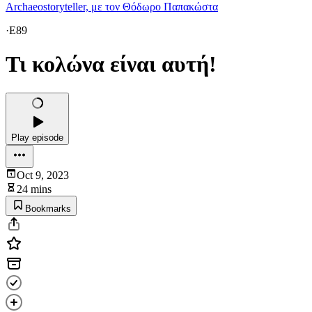
Archaeostoryteller, με τον Θόδωρο Παπακώστα
·
E89
Τι κολώνα είναι αυτή!
Play episode
Oct 9, 2023
24 mins
Bookmarks