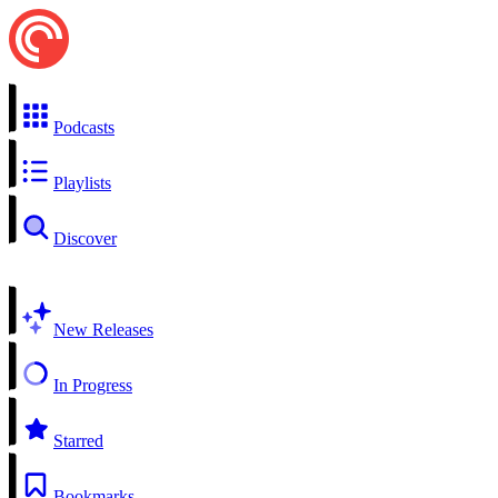
Podcasts
Playlists
Discover
New Releases
In Progress
Starred
Bookmarks