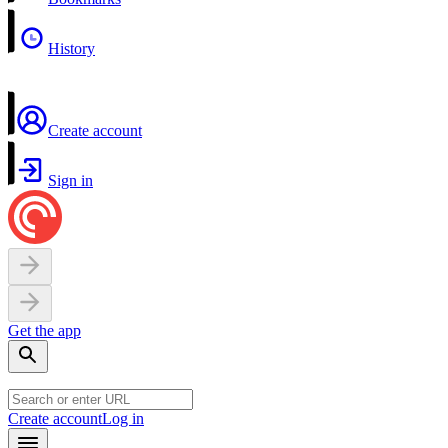
History
Create account
Sign in
Get the app
Create account
Log in