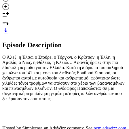
Episode Description
Ο Άλεξ, η Έλσα, ο Στούρε, ο Τόργκνι, ο Κρίστιαν, η Έλλη, η
Αμαλία, ο Νιλς, η Θάλεια, η Κλειώ… Αφανείς ήρωες στην πιο
δύσκολη περίοδο για την Ελλάδα. Κατά τη διάρκεια του σκληρού
χειμώνα του ‘41 και μέσω του διεθνούς Ερυθρού Σταυρού, οι
άνθρωποι αυτοί με αυτοθυσία και ανθρωπισμό, φρόντισαν ώστε
χιλιάδες τόνοι τροφίμων να φτάσουν στα χέρια των βασανισμένων
και πεινασμένων Ελλήνων. Ο Θόδωρος Παπακώστας σε μια
συγκινητική περιπλάνηση γεμάτη ιστορίες απλών ανθρώπων που
ξεπέρασαν τον εαυτό τους..
Hosted by Simplecast, an AdsWizz company. See
pcm.adswizz.com