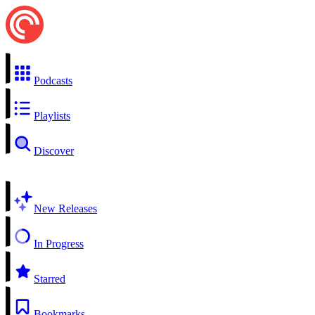
Podcasts
Playlists
Discover
New Releases
In Progress
Starred
Bookmarks