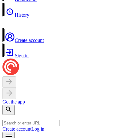
History
Create account
Sign in
Get the app
Create account
Log in