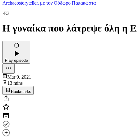
Archaeostoryteller, με τον Θόδωρο Παπακώστα
·
E3
Η γυναίκα που λάτρεψε όλη η 
Play episode
Mar 9, 2021
13 mins
Bookmarks