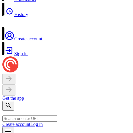
History
Create account
Sign in
Get the app
Create account
Log in