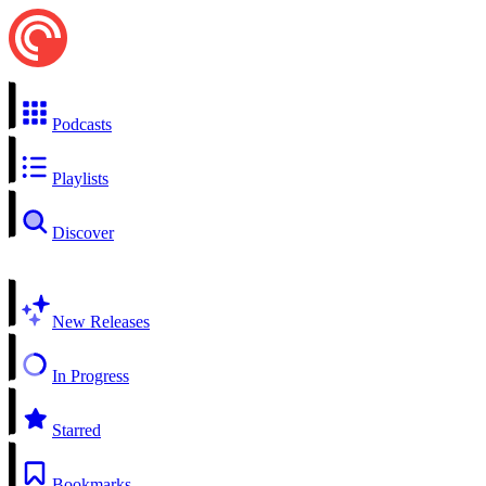
Podcasts
Playlists
Discover
New Releases
In Progress
Starred
Bookmarks