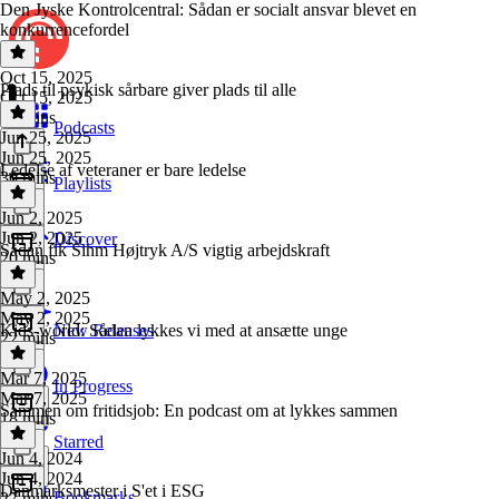
Den Jyske Kontrolcentral: Sådan er socialt ansvar blevet en
konkurrencefordel
Oct 15, 2025
Plads til psykisk sårbare giver plads til alle
Oct 15, 2025
21 mins
Podcasts
Jun 25, 2025
Jun 25, 2025
Ledelse af veteraner er bare ledelse
30 mins
Playlists
Jun 2, 2025
Jun 2, 2025
Discover
Sådan fik Sihm Højtryk A/S vigtig arbejdskraft
20 mins
May 2, 2025
May 2, 2025
Kids-world: Sådan lykkes vi med at ansætte unge
New Releases
22 mins
Mar 7, 2025
In Progress
Mar 7, 2025
Sammen om fritidsjob: En podcast om at lykkes sammen
18 mins
Starred
Jun 4, 2024
Jun 4, 2024
Danmarksmester i S'et i ESG
Bookmarks
27 mins