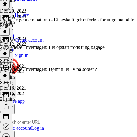
Dec 20, 2023
History
Dec 20, 2023
Fodfæste gennem naturen - Et beskæftigelsesforløb for unge mænd fra
28 mins
kanten
Dec 12, 2022
Create account
S2 E2
Dec 12, 2022
2:2 Ledelse i hverdagen: Let opstart trods tung bagage
24 mins
Sign in
S2 E2
·
S2 E1
Dec 16, 2021
1:2 Ledelse i hverdagen: Dømt til et liv på sofaen?
Dec 16, 2021
24 mins
S2 E1
·
Dec 16, 2021
Dec 16, 2021
21 mins
Get the app
Create account
Log in