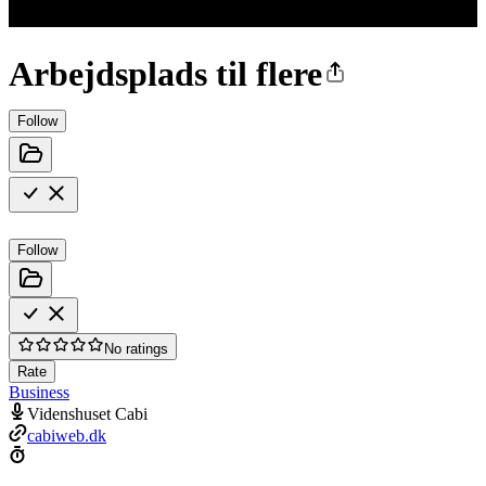
Arbejdsplads til flere
Follow
Follow
No ratings
Rate
Business
Videnshuset Cabi
cabiweb.dk