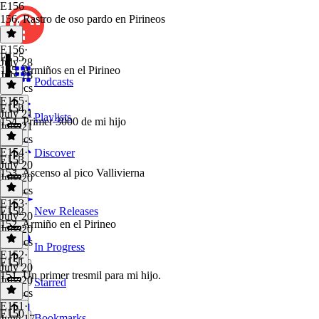
E156
156. Rastro de oso pardo en Pirineos
E156
·
E155
July 28
155. Armiños en el Pirineo
July 28
Podcasts
59 secs
E155
·
E154
July 21
Playlists
154. Primer 3000 de mi hijo
July 21
59 secs
E154
·
Discover
E153
July 20
153. Ascenso al pico Vallivierna
July 20
58 secs
E153
·
E152
New Releases
July 20
152. Armiño en el Pirineo
July 20
58 secs
In Progress
E152
·
E151
July 20
151. Un primer tresmil para mi hijo.
July 20
Starred
59 secs
E151
·
E150
Bookmarks
June 17