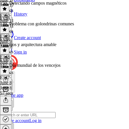
150. Detectando campos magnéticos
June 17
59 secs
History
E150
·
E149
June 11
149. Problema con golondrinas comunes
June 11
55 secs
E149
·
Create account
E148
June 9
Vencejos y arquitectura amable
June 9
58 secs
Sign in
E148
·
E147
June 8
147. Día mundial de los vencejos
June 8
57 secs
E147
·
June 8
June 8
57 secs
Get the app
Create account
Log in