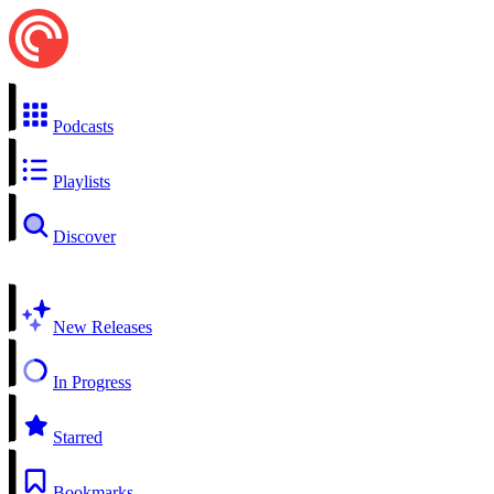
Podcasts
Playlists
Discover
New Releases
In Progress
Starred
Bookmarks