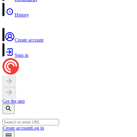
History
Create account
Sign in
Get the app
Create account
Log in