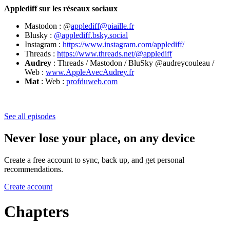
Applediff sur les réseaux sociaux
Mastodon : @
applediff@piaille.fr
Blusky :
@applediff.bsky.social
Instagram :
https://www.instagram.com/applediff/
Threads :
https://www.threads.net/@applediff
Audrey
: Threads / Mastodon / BluSky @audreycouleau /
Web :
www.AppleAvecAudrey.fr
Mat
: Web :
profduweb.com
See all episodes
Never lose your place, on any device
Create a free account to sync, back up, and get personal
recommendations.
Create account
Chapters