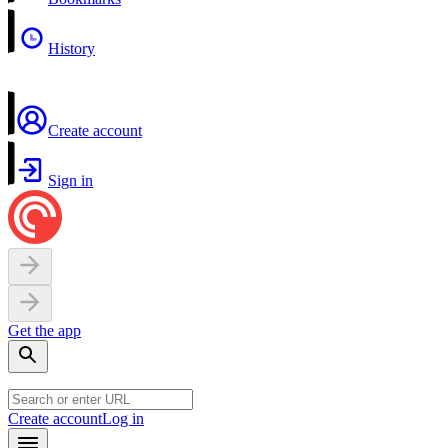
History
Create account
Sign in
Get the app
Create account
Log in