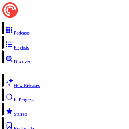
Podcasts
Playlists
Discover
New Releases
In Progress
Starred
Bookmarks