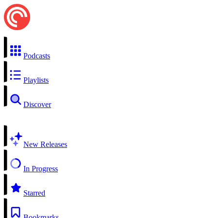
Podcasts
Playlists
Discover
New Releases
In Progress
Starred
Bookmarks