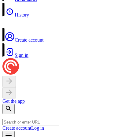
History
Create account
Sign in
Get the app
Create account
Log in