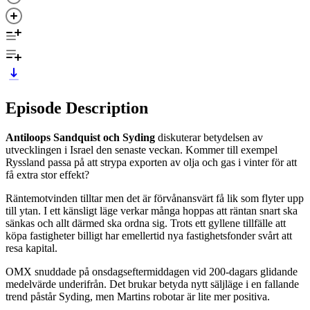
Episode Description
Antiloops Sandquist och Syding
diskuterar betydelsen av
utvecklingen i Israel den senaste veckan. Kommer till exempel
Ryssland passa på att strypa exporten av olja och gas i vinter för att
få extra stor effekt?
Räntemotvinden tilltar men det är förvånansvärt få lik som flyter upp
till ytan. I ett känsligt läge verkar många hoppas att räntan snart ska
sänkas och allt därmed ska ordna sig. Trots ett gyllene tillfälle att
köpa fastigheter billigt har emellertid nya fastighetsfonder svårt att
resa kapital.
OMX snuddade på onsdagseftermiddagen vid 200-dagars glidande
medelvärde underifrån. Det brukar betyda nytt säljläge i en fallande
trend påstår Syding, men Martins robotar är lite mer positiva.