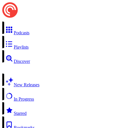
Podcasts
Playlists
Discover
New Releases
In Progress
Starred
Bookmarks