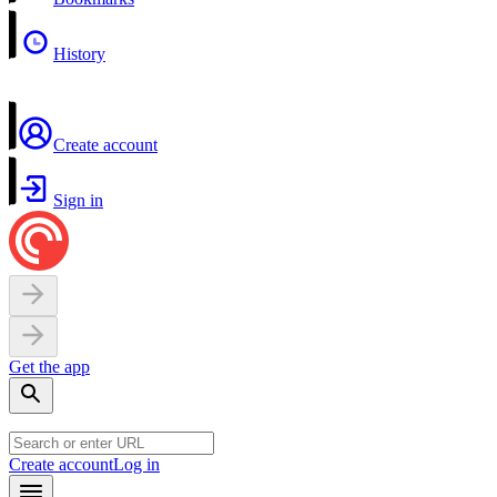
History
Create account
Sign in
Get the app
Create account
Log in