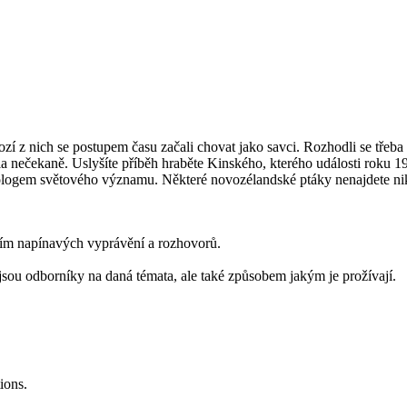
ozí z nich se postupem času začali chovat jako savci. Rozhodli se třeba h
ela nečekaně. Uslyšíte příběh hraběte Kinského, kterého události roku 1
logem světového významu. Některé novozélandské ptáky nenajdete nikd
vím napínavých vyprávění a rozhovorů.
e jsou odborníky na daná témata, ale také způsobem jakým je prožívají.
ions.