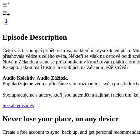
Episode Description
Čeká vás fascinující příběh ostrova, na kterém kdysi žili jen ptáci. Mn
přitahovala vědce z celého světa. Někteří se však na ostrově ocitli zc
Novém Zélandu a stane se průkopníkem v kroužkování ptáků a ornito
Kakapo. Jakou mají historii a kolik jich na Zélandu ještě zbývá?
Audio Kolektiv. Audio Zážitek.
Popularizujeme vědu a přinášíme vám rozmanitost světa prostřednict
Spolupracujeme s autory, kteří jsou autentičtí a zajímaví nejen tím, ž
See all episodes
Never lose your place, on any device
Create a free account to sync, back up, and get personal recommendat