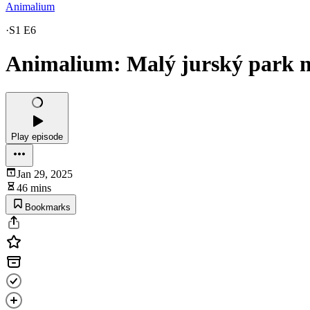
Animalium
·
S1 E6
Animalium: Malý jurský park 
Play episode
Jan 29, 2025
46 mins
Bookmarks