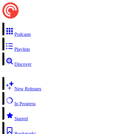
Podcasts
Playlists
Discover
New Releases
In Progress
Starred
Bookmarks