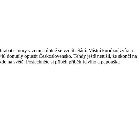
rabat si nory v zemi a úplně se vzdát létání. Místní kuriózní zvířata
948 donutily opustit Československo. Tehdy ještě netušil, že skončí na
e na světě. Poslechněte si příběh příběh Kiviho a papouška