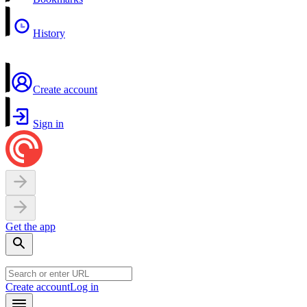
History
Create account
Sign in
Get the app
Create account
Log in