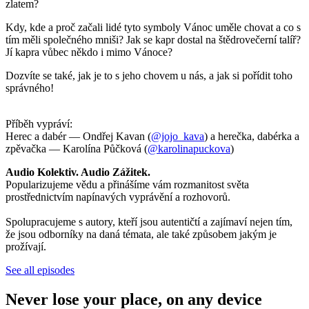
zlatem?
Kdy, kde a proč začali lidé tyto symboly Vánoc uměle chovat a co s
tím měli společného mniši? Jak se kapr dostal na štědrovečerní talíř?
Jí kapra vůbec někdo i mimo Vánoce?
Dozvíte se také, jak je to s jeho chovem u nás, a jak si pořídit toho
správného!
Příběh vypráví:
Herec a dabér — Ondřej Kavan (
@jojo_kava
) a herečka, dabérka a
zpěvačka — Karolína Půčková (
@karolinapuckova
)
Audio Kolektiv. Audio Zážitek.
Popularizujeme vědu a přinášíme vám rozmanitost světa
prostřednictvím napínavých vyprávění a rozhovorů.
Spolupracujeme s autory, kteří jsou autentičtí a zajímaví nejen tím,
že jsou odborníky na daná témata, ale také způsobem jakým je
prožívají.
See all episodes
Never lose your place, on any device