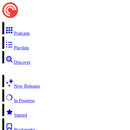
Podcasts
Playlists
Discover
New Releases
In Progress
Starred
Bookmarks