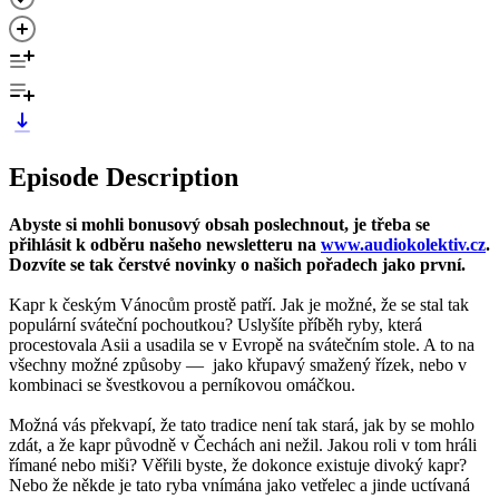
Episode Description
Abyste si mohli bonusový obsah poslechnout, je třeba se
přihlásit k odběru našeho newsletteru na
www.audiokolektiv.cz
.
Dozvíte se tak čerstvé novinky o našich pořadech jako první.
Kapr k českým Vánocům prostě patří. Jak je možné, že se stal tak
populární sváteční pochoutkou? Uslyšíte příběh ryby, která
procestovala Asii a usadila se v Evropě na svátečním stole. A to na
všechny možné způsoby — jako křupavý smažený řízek, nebo v
kombinaci se švestkovou a perníkovou omáčkou.
Možná vás překvapí, že tato tradice není tak stará, jak by se mohlo
zdát, a že kapr původně v Čechách ani nežil. Jakou roli v tom hráli
římané nebo miši? Věřili byste, že dokonce existuje divoký kapr?
Nebo že někde je tato ryba vnímána jako vetřelec a jinde uctívaná