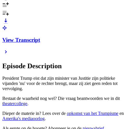
View Transcript
Episode Description
President Trump eist dat zijn minister van Justitie zijn politieke
vijanden 'nu' voor de rechter brengt, maar zij ziet geen reden tot
vervolging.
Bestaat de waarheid nog wel? Die vraag beantwoorden we in dit
⁠⁠⁠⁠⁠⁠⁠⁠⁠⁠⁠⁠⁠⁠⁠⁠⁠⁠⁠⁠⁠⁠⁠⁠⁠⁠⁠⁠⁠⁠⁠⁠⁠⁠⁠⁠⁠⁠⁠⁠⁠⁠⁠⁠⁠⁠⁠⁠⁠⁠⁠⁠⁠⁠⁠⁠⁠⁠⁠⁠⁠⁠⁠⁠⁠⁠⁠⁠⁠⁠⁠⁠⁠⁠⁠⁠⁠⁠⁠⁠⁠⁠⁠⁠⁠⁠⁠⁠⁠⁠⁠theatercollege⁠⁠⁠⁠⁠⁠⁠⁠⁠⁠⁠⁠⁠⁠⁠⁠⁠⁠⁠⁠⁠⁠⁠⁠⁠⁠⁠⁠⁠⁠⁠⁠⁠⁠⁠⁠⁠⁠⁠⁠⁠⁠⁠⁠⁠⁠⁠⁠⁠⁠⁠⁠⁠⁠⁠⁠⁠⁠⁠⁠⁠⁠⁠⁠⁠⁠⁠⁠⁠⁠⁠⁠⁠⁠⁠⁠⁠⁠⁠⁠⁠⁠⁠⁠⁠⁠⁠⁠⁠⁠⁠
.
Dieper de materie in? Lees over de
⁠⁠⁠⁠⁠⁠⁠⁠⁠⁠⁠⁠⁠⁠⁠⁠⁠⁠⁠⁠⁠⁠⁠⁠⁠⁠⁠⁠⁠⁠⁠⁠⁠⁠⁠⁠⁠⁠⁠⁠⁠⁠⁠⁠⁠⁠⁠⁠⁠⁠⁠⁠⁠⁠⁠⁠⁠⁠⁠⁠⁠⁠⁠⁠⁠⁠⁠⁠⁠⁠⁠⁠⁠⁠⁠⁠⁠⁠⁠⁠⁠⁠⁠⁠⁠⁠⁠⁠⁠⁠⁠opkomst van het Trumpisme⁠⁠⁠⁠⁠⁠⁠⁠⁠⁠⁠⁠⁠⁠⁠⁠⁠⁠⁠⁠⁠⁠⁠⁠⁠⁠⁠⁠⁠⁠⁠⁠⁠⁠⁠⁠⁠⁠⁠⁠⁠⁠⁠⁠⁠⁠⁠⁠⁠⁠⁠⁠⁠⁠⁠⁠⁠⁠⁠⁠⁠⁠⁠⁠⁠⁠⁠⁠⁠⁠⁠⁠⁠⁠⁠⁠⁠⁠⁠⁠⁠⁠⁠⁠⁠⁠⁠⁠⁠⁠⁠
en
⁠⁠⁠⁠⁠⁠⁠⁠⁠⁠⁠⁠⁠⁠⁠⁠⁠⁠⁠⁠⁠⁠⁠⁠⁠⁠⁠⁠⁠⁠⁠⁠⁠⁠⁠⁠⁠⁠⁠⁠⁠⁠⁠⁠⁠⁠⁠⁠⁠⁠⁠⁠⁠⁠⁠⁠⁠⁠⁠⁠⁠⁠⁠⁠⁠⁠⁠⁠⁠⁠⁠⁠⁠⁠⁠⁠⁠⁠⁠⁠⁠⁠⁠⁠⁠⁠⁠⁠⁠⁠⁠Amerika's mediaoorlog⁠⁠⁠⁠⁠⁠⁠⁠⁠⁠⁠⁠⁠⁠⁠⁠⁠⁠⁠⁠⁠⁠⁠⁠⁠⁠⁠⁠⁠⁠⁠⁠⁠⁠⁠⁠⁠⁠⁠⁠⁠⁠⁠⁠⁠⁠⁠⁠⁠⁠⁠⁠⁠⁠⁠⁠⁠⁠⁠⁠⁠⁠⁠⁠⁠⁠⁠⁠⁠⁠⁠⁠⁠⁠⁠⁠⁠⁠⁠⁠⁠⁠⁠⁠⁠⁠⁠⁠⁠⁠⁠
.
Als eerste op de hoogte? Abonneer je op de
⁠⁠⁠⁠⁠⁠⁠⁠⁠⁠⁠⁠⁠⁠⁠⁠⁠⁠⁠⁠⁠⁠⁠⁠⁠⁠⁠⁠⁠⁠⁠⁠⁠⁠⁠⁠⁠⁠⁠⁠⁠⁠⁠⁠⁠⁠⁠⁠⁠⁠⁠⁠⁠⁠⁠⁠⁠⁠⁠⁠⁠⁠⁠⁠⁠⁠⁠⁠⁠⁠⁠⁠⁠⁠⁠⁠⁠⁠⁠⁠⁠⁠⁠⁠⁠⁠⁠⁠⁠⁠⁠⁠nieuwsbrief⁠⁠⁠⁠⁠⁠⁠⁠⁠⁠⁠⁠⁠⁠⁠⁠⁠⁠⁠⁠⁠⁠⁠⁠⁠⁠⁠⁠⁠⁠⁠⁠⁠⁠⁠⁠⁠⁠⁠⁠⁠⁠⁠⁠⁠⁠⁠⁠⁠⁠⁠⁠⁠⁠⁠⁠⁠⁠⁠⁠⁠⁠⁠⁠⁠⁠⁠⁠⁠⁠⁠⁠⁠⁠⁠⁠⁠⁠⁠⁠⁠⁠⁠⁠⁠⁠⁠⁠⁠⁠⁠⁠
.