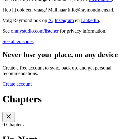
Heb jij ook een vraag? Mail naar info@raymondmens.nl.
Volg Raymond ook op
⁠⁠⁠⁠⁠⁠⁠⁠⁠⁠⁠⁠⁠⁠⁠⁠⁠⁠⁠⁠⁠⁠⁠⁠⁠⁠⁠⁠⁠⁠⁠⁠⁠⁠⁠⁠⁠⁠⁠⁠⁠⁠⁠⁠⁠⁠⁠⁠⁠⁠⁠⁠⁠⁠⁠⁠⁠⁠⁠⁠⁠⁠⁠⁠⁠⁠⁠⁠⁠⁠⁠⁠⁠⁠⁠⁠⁠⁠⁠⁠⁠⁠⁠⁠⁠⁠⁠⁠⁠⁠⁠X⁠⁠⁠⁠⁠⁠⁠⁠⁠⁠⁠⁠⁠⁠⁠⁠⁠⁠⁠⁠⁠⁠⁠⁠⁠⁠⁠⁠⁠⁠⁠⁠⁠⁠⁠⁠⁠⁠⁠⁠⁠⁠⁠⁠⁠⁠⁠⁠⁠⁠⁠⁠⁠⁠⁠⁠⁠⁠⁠⁠⁠⁠⁠⁠⁠⁠⁠⁠⁠⁠⁠⁠⁠⁠⁠⁠⁠⁠⁠⁠⁠⁠⁠⁠⁠⁠⁠⁠⁠⁠⁠
, ⁠⁠⁠⁠⁠⁠⁠⁠⁠⁠⁠⁠⁠⁠⁠⁠⁠⁠⁠⁠⁠⁠⁠⁠⁠⁠⁠⁠⁠⁠⁠⁠⁠⁠⁠⁠⁠⁠⁠⁠⁠⁠⁠⁠⁠⁠⁠⁠⁠⁠⁠⁠⁠⁠⁠⁠⁠⁠⁠⁠⁠⁠⁠⁠⁠⁠⁠⁠⁠⁠⁠⁠⁠⁠⁠⁠⁠⁠⁠
⁠⁠⁠⁠⁠⁠⁠⁠⁠⁠⁠⁠Instagram⁠⁠⁠⁠⁠⁠⁠⁠⁠⁠⁠⁠⁠⁠⁠⁠⁠⁠⁠⁠⁠⁠⁠⁠⁠⁠⁠⁠⁠⁠⁠⁠⁠⁠⁠⁠⁠⁠⁠⁠⁠⁠⁠⁠⁠⁠⁠⁠⁠⁠⁠⁠⁠⁠⁠⁠⁠⁠⁠⁠⁠⁠⁠⁠⁠⁠⁠⁠⁠⁠⁠⁠⁠⁠⁠⁠⁠⁠⁠⁠⁠⁠⁠⁠⁠⁠⁠⁠⁠⁠⁠
en
⁠⁠⁠⁠⁠⁠⁠⁠⁠⁠⁠⁠⁠⁠⁠⁠⁠⁠⁠⁠⁠⁠⁠⁠⁠⁠⁠⁠⁠⁠⁠⁠⁠⁠⁠⁠⁠⁠⁠⁠⁠⁠⁠⁠⁠⁠⁠⁠⁠⁠⁠⁠⁠⁠⁠⁠⁠⁠⁠⁠⁠⁠⁠⁠⁠⁠⁠⁠⁠⁠⁠⁠⁠⁠⁠⁠⁠⁠⁠⁠⁠⁠⁠⁠⁠⁠⁠⁠⁠⁠⁠LinkedIn⁠⁠⁠⁠⁠⁠⁠⁠⁠⁠⁠⁠⁠⁠⁠⁠⁠⁠⁠⁠⁠⁠⁠⁠⁠⁠⁠⁠⁠⁠⁠⁠⁠⁠⁠⁠⁠⁠⁠⁠⁠⁠⁠⁠⁠⁠⁠⁠⁠⁠⁠⁠⁠⁠⁠⁠⁠⁠⁠⁠⁠⁠⁠⁠⁠⁠⁠⁠⁠⁠⁠⁠⁠⁠⁠⁠⁠⁠⁠⁠⁠⁠⁠⁠⁠⁠⁠⁠⁠⁠⁠
.
See
omnystudio.com/listener
for privacy information.
See all episodes
Never lose your place, on any device
Create a free account to sync, back up, and get personal
recommendations.
Create account
Chapters
0 Chapters