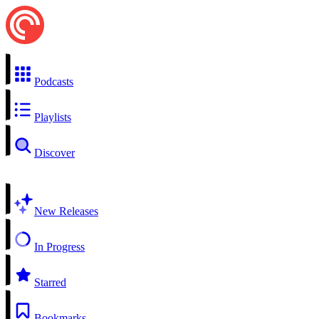
Podcasts
Playlists
Discover
New Releases
In Progress
Starred
Bookmarks