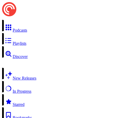
Podcasts
Playlists
Discover
New Releases
In Progress
Starred
Bookmarks