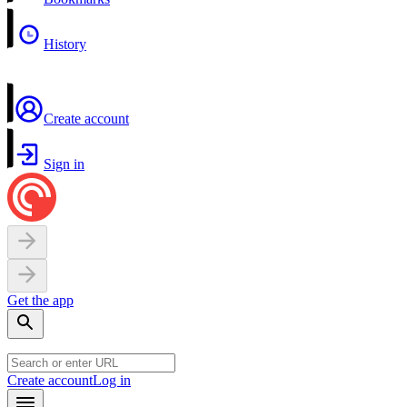
History
Create account
Sign in
Get the app
Create account
Log in