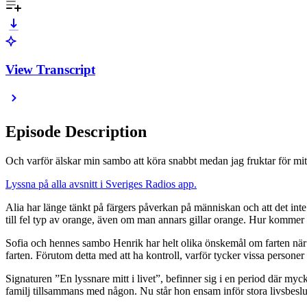
View Transcript
Episode Description
Och varför älskar min sambo att köra snabbt medan jag fruktar för mitt
Lyssna på alla avsnitt i Sveriges Radios app.
Alia har länge tänkt på färgers påverkan på människan och att det inte
till fel typ av orange, även om man annars gillar orange. Hur kommer d
Sofia och hennes sambo Henrik har helt olika önskemål om farten när H
farten. Förutom detta med att ha kontroll, varför tycker vissa personer a
Signaturen ”En lyssnare mitt i livet”, befinner sig i en period där myc
familj tillsammans med någon. Nu står hon ensam inför stora livsbesl