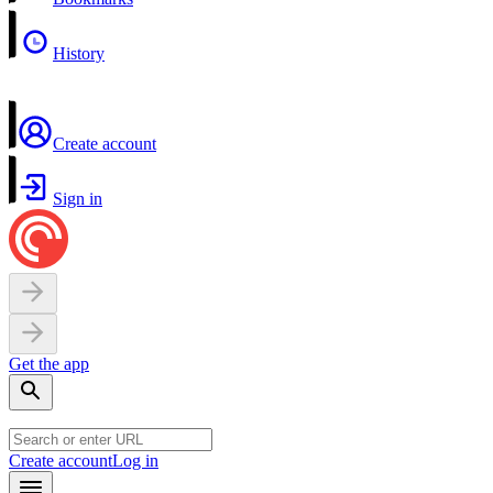
History
Create account
Sign in
Get the app
Create account
Log in