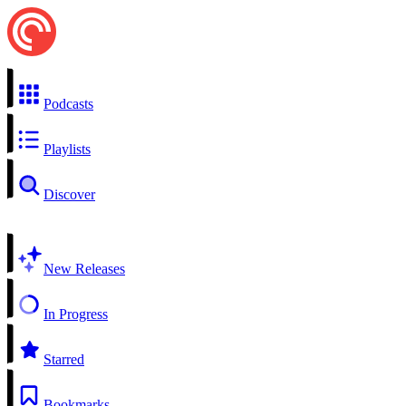
Podcasts
Playlists
Discover
New Releases
In Progress
Starred
Bookmarks