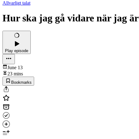
Allvarligt talat
Hur ska jag gå vidare när jag 
Play episode
June 13
23 mins
Bookmarks