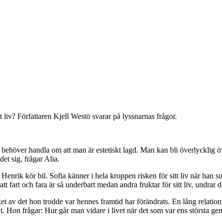
 liv? Författaren Kjell Westö svarar på lyssnarnas frågor.
 behöver handla om att man är estetiskt lagd. Man kan bli överlycklig ö
et sig, frågar Alia.
enrik kör bil. Sofia känner i hela kroppen risken för sitt liv när han 
tt fart och fara är så underbart medan andra fruktar för sitt liv, undrar d
ket av det hon trodde var hennes framtid har förändrats. En lång relation
ut. Hon frågar: Hur går man vidare i livet när det som var ens största