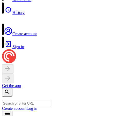
History
Create account
Sign in
Get the app
Create account
Log in