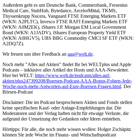
Außerdem geht es um Deutsche Bank, Commerzbank, Fresenius
Medical Care, StubHub, Bytedance, ArcelorMittal, TKMS,
Thyssenkrupp Nucera, Vanguard FTSE Emerging Markets ETF
(WKN: A2PLTC), Invesco FTSE RAFI Emerging Markets ETF
(WKN: A0M2EK), iShares J.P. Morgan EM Local Government
Bond (WKN: A1JADV), iShares European Property Yield ETF
(WKN: A0HGV5), UBS BBG Commodity CMCI SF ETF (WKN:
A2DQ7Z).
Wir freuen uns über Feedback an
aaa@welt.de
.
Noch mehr "Alles auf Aktien" findet Ihr bei WELTplus und Apple
Podcasts – inklusive aller Artikel der Hosts und AAA-Newsletter.
Hier bei WELT:
https://www.welt.de/podcasts/alles-auf-
aktien/plus247399208/Boersen-Podcast-AAA-Bonus-Folgen-Jede-
Woche-noch-mehr-Antworten-auf-Eure-Boersen-Fragen.html
. Der
Börsen-Podcast
Disclaimer: Die im Podcast besprochenen Aktien und Fonds stellen
keine spezifischen Kauf- oder Anlage-Empfehlungen dar. Die
Moderatoren und der Verlag haften nicht für etwaige Verluste, die
aufgrund der Umsetzung der Gedanken oder Ideen entstehen.
Hörtipps: Für alle, die noch mehr wissen wollen: Holger Zschäpitz
können Sie jede Woche im Finanz- und Wirtschaftspodcast