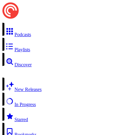
Podcasts
Playlists
Discover
New Releases
In Progress
Starred
Bookmarks