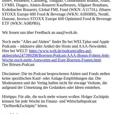
InBev, Heineken, Carlsberg, Tsingtao, Constellation Brands, Asahi,
LVMH, Diageo, Aktien-Brauerei Kaufbeuren, Allgäuer Brauhaus,
Kulmbacher Brauerei, Global FML Fund (WKN: A117JA), iShares
STOXX Europe 600 Food & Beverage (WKN: A0H08H), Nestlé,
Danone, Invesco STOXX Europe 600 Optimised Food & Beverage
ETF (WKN: A0RPR6).
Wir freuen uns über Feedback an aaa@welt.de.
Noch mehr "Alles auf Aktien" findet Ihr bei WELTplus und Apple
Podcasts – inklusive aller Artikel der Hosts und AAA-Newsletter.
Hier bei WELT:
https://www.welt.de/podcasts/alles-auf-
aktien/plus247399208/Boersen-Podcast-AAA-Bonus-Folgen-Jede-
Woche-noch-mehr-Antworten-auf-Eure-Boersen-Fragen.html
.
Der Börsen-Podcast
Disclaimer: Die im Podcast besprochenen Aktien und Fonds stellen
keine spezifischen Kauf- oder Anlage-Empfehlungen dar. Die
Moderatoren und der Verlag haften nicht für etwaige Verluste, die
aufgrund der Umsetzung der Gedanken oder Ideen entstehen.
Hörtipps: Für alle, die noch mehr wissen wollen: Holger Zschäpitz
können Sie jede Woche im Finanz- und Wirtschaftspodcast
"Deffner&Zschäpitz" hören.