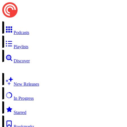
Podcasts
Playlists
Discover
New Releases
In Progress
Starred
Bookmarks