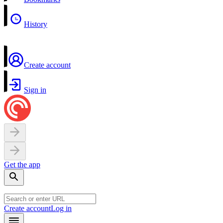
History
Create account
Sign in
Get the app
Create account
Log in