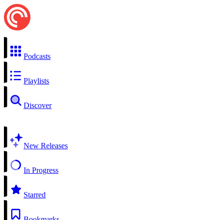
Podcasts
Playlists
Discover
New Releases
In Progress
Starred
Bookmarks