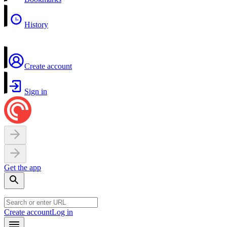
History
Create account
Sign in
Get the app
Create account
Log in