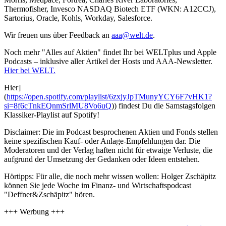
Thermofisher, Invesco NASDAQ Biotech ETF (WKN: A12CCJ),
Sartorius, Oracle, Kohls, Workday, Salesforce.
Wir freuen uns über Feedback an
aaa@welt.de
.
Noch mehr "Alles auf Aktien" findet Ihr bei WELTplus und Apple
Podcasts – inklusive aller Artikel der Hosts und AAA-Newsletter.
Hier bei WELT.
Hier]
(
https://open.spotify.com/playlist/6zxjyJpTMunyYCY6F7vHK1?
si=8f6cTnkEQnmSrlMU8Vo6uQ
)) findest Du die Samstagsfolgen
Klassiker-Playlist auf Spotify!
Disclaimer: Die im Podcast besprochenen Aktien und Fonds stellen
keine spezifischen Kauf- oder Anlage-Empfehlungen dar. Die
Moderatoren und der Verlag haften nicht für etwaige Verluste, die
aufgrund der Umsetzung der Gedanken oder Ideen entstehen.
Hörtipps: Für alle, die noch mehr wissen wollen: Holger Zschäpitz
können Sie jede Woche im Finanz- und Wirtschaftspodcast
"Deffner&Zschäpitz" hören.
+++ Werbung +++