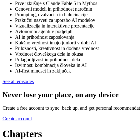
Prve izkušnje s Claude Fable 5 in Mythos
Cenovni modeli in prihodnost naročnin
Prompting, evalvacija in halucinacije
Praktični nasveti za uporabo AI modelov
Vizualizacija in interaktivne prezentacije
Avtonomni agenti v podjetjih
AI in prihodnost zaposlovanja
Kakšno vrednost imajo juniorji v dobi AI
Priložnosti, kreativnost in dodana vrednost
Vrednost človeškega dela in okusa
Prilagodljivost in prihodnost dela
Izvirnost: kombinacija človeka in AI
AI-first mindset in zaključek
See all episodes
Never lose your place, on any device
Create a free account to sync, back up, and get personal recommendat
Create account
Chapters