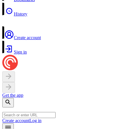
History
Create account
Sign in
Get the app
Create account
Log in