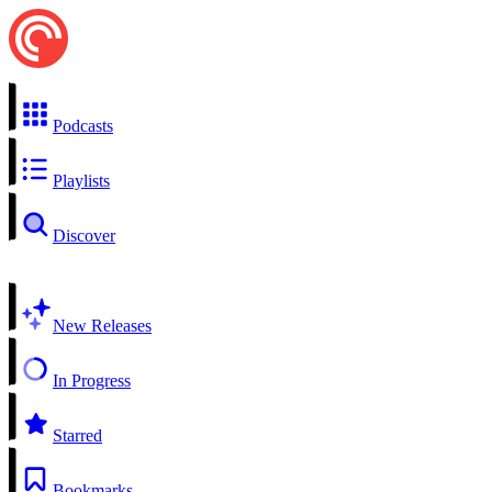
Podcasts
Playlists
Discover
New Releases
In Progress
Starred
Bookmarks