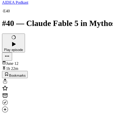
AIDEA Podkast
·
E40
#40 — Claude Fable 5 in Mytho
Play episode
June 12
1h 22m
Bookmarks