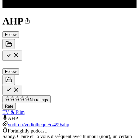
AHP
Follow
Follow
No ratings
Rate
TV & Film
AHP
vodio.fr/vodiotheque/c/499/ahp
Fortnightly podcast.
Sandy, Claire et Jo vous dissèquent avec humour (noir), un certain