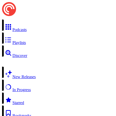
Podcasts
Playlists
Discover
New Releases
In Progress
Starred
Bookmarks