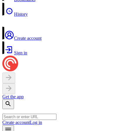
History
Create account
Sign in
Get the app
Create account
Log in