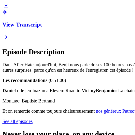
View Transcript
Episode Description
Dans After Hate aujourd'hui, Benji nous parle de ses 100 heures pass
autres surprises, parce qu'on est heureux de l'enregistrer, cet épisode 
Les recommandations
(0:51:00)
Daniel :
le jeu Inazuma Eleven: Road to Victory
Benjamin
: La chai
Montage: Baptiste Bertrand
Et on remercie comme toujours chaleureusement
nos généreux Patreo
See all episodes
Never lose your place, on any device