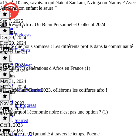
#15 “À 10 ans, savais-tu qui étaient Sankara, Nzinga ou Nanny ? Avec
Afrodya, ton enfant le saura.”
Sep 7, 2025
#14 Réveil Afro : Un Bilan Personnel et Collectif 2024
Sep 7, 2025
17 mins
Podcasts
Dec 29, 2024
Dec 29, 2024
#13 Ce que nous sommes ! Les différents profils dans la communauté
19 mins
Playlists
afro. Bilan (2)
Sep 29, 2024
Discover
#12 Bilan : 3 générations d'Afros en France (1)
Sep 29, 2024
20 mins
Mar 31, 2024
Mar 31, 2024
#11 Afro Hair Comb 2023, célébrons les coiffures afro !
New Releases
34 mins
Nov 5, 2023
In Progress
Nov 5, 2023
#10 Pourquoi l'économie noire n'est pas une option ? (1)
10 mins
Starred
Oct 1, 2023
Oct 1, 2023
#9 La mère de l'Humanité à travers le temps, Poème
Bookmarks
29 mins