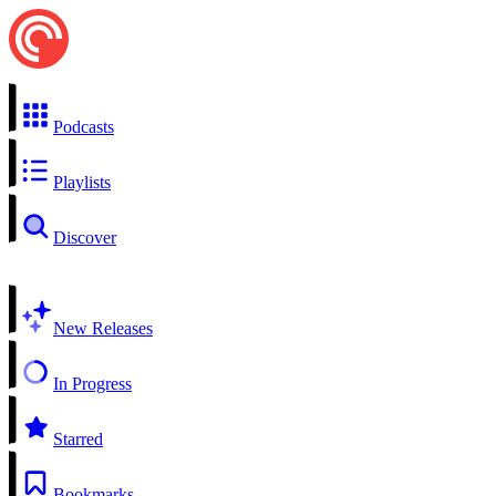
Podcasts
Playlists
Discover
New Releases
In Progress
Starred
Bookmarks