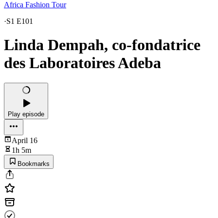
Africa Fashion Tour
·
S1 E101
Linda Dempah, co-fondatrice
des Laboratoires Adeba
Play episode
April 16
1h 5m
Bookmarks