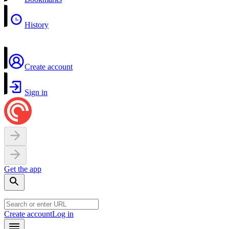
History
Create account
Sign in
Get the app
Create account
Log in